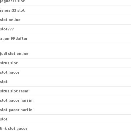
jaguar33 slot
jaguar33 slot
slot online
slot777
agam99 daftar
judi slot online
situs slot
slot gacor
slot
situs slot resmi
slot gacor hari ini
slot gacor hari ini
slot
link slot gacor