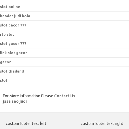
slot online
bandar judi bola
slot gacor 777
rtp slot
slot gacor 777
link slot gacor
gacor
slot thailand
slot
For More Information Please
Contact Us
jasa seo judi
custom footer text left
custom footer text right