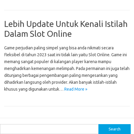
Lebih Update Untuk Kenali Istilah
Dalam Slot Online
Game perjudian paling simpel yang bisa anda nikmati secara
fleksibel di tahun 2023 saat ini tidak lain yaitu Slot Online. Game ini
memang sangat populer di kalangan player karena mampu
menghadirkan kemenangan melimpah. Pada permainan ini juga telah
ditunjang berbagai pengembangan paling mengesankan yang
dihadirkan langsung oleh provider. Akan banyak istilah-istilah
khusus yang digunakan untuk…
Read More »
S