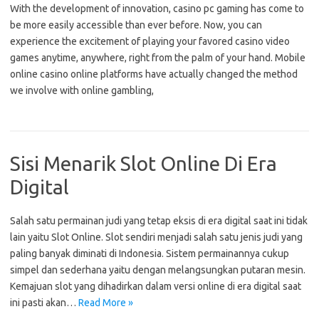
With the development of innovation, casino pc gaming has come to
be more easily accessible than ever before. Now, you can
experience the excitement of playing your favored casino video
games anytime, anywhere, right from the palm of your hand. Mobile
online casino online platforms have actually changed the method
we involve with online gambling,
Sisi Menarik Slot Online Di Era
Digital
Salah satu permainan judi yang tetap eksis di era digital saat ini tidak
lain yaitu Slot Online. Slot sendiri menjadi salah satu jenis judi yang
paling banyak diminati di Indonesia. Sistem permainannya cukup
simpel dan sederhana yaitu dengan melangsungkan putaran mesin.
Kemajuan slot yang dihadirkan dalam versi online di era digital saat
ini pasti akan…
Read More »