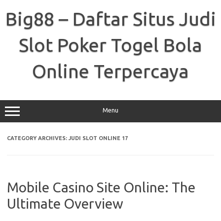
Skip
to
Big88 – Daftar Situs Judi
content
Slot Poker Togel Bola
Online Terpercaya
Menu
CATEGORY ARCHIVES:
JUDI SLOT ONLINE 17
Mobile Casino Site Online: The
Ultimate Overview