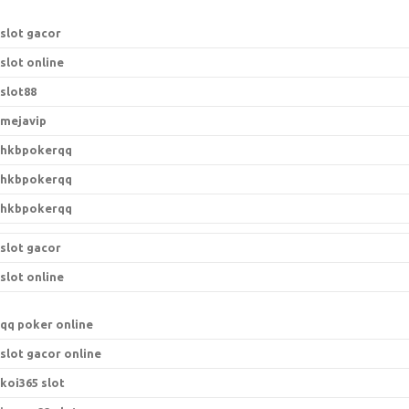
e
a
slot gacor
r
slot online
c
h
slot88
f
mejavip
o
hkbpokerqq
r
:
hkbpokerqq
hkbpokerqq
slot gacor
slot online
qq poker online
slot gacor online
koi365 slot