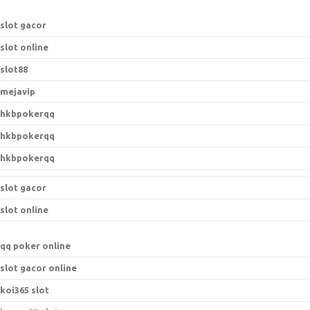
e
a
slot gacor
r
slot online
c
h
slot88
f
mejavip
o
hkbpokerqq
r
:
hkbpokerqq
hkbpokerqq
slot gacor
slot online
qq poker online
slot gacor online
koi365 slot