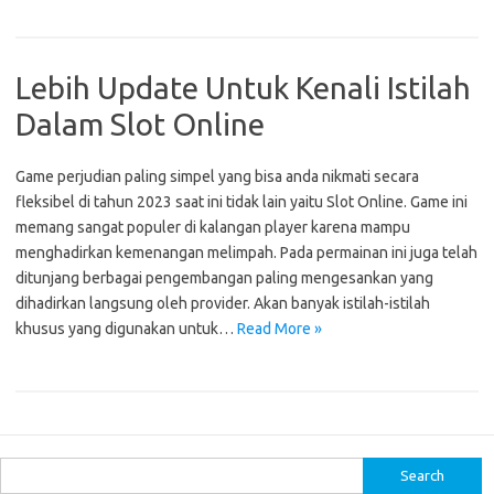
Lebih Update Untuk Kenali Istilah
Dalam Slot Online
Game perjudian paling simpel yang bisa anda nikmati secara
fleksibel di tahun 2023 saat ini tidak lain yaitu Slot Online. Game ini
memang sangat populer di kalangan player karena mampu
menghadirkan kemenangan melimpah. Pada permainan ini juga telah
ditunjang berbagai pengembangan paling mengesankan yang
dihadirkan langsung oleh provider. Akan banyak istilah-istilah
khusus yang digunakan untuk…
Read More »
S