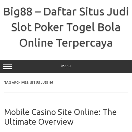
Skip
to
Big88 – Daftar Situs Judi
content
Slot Poker Togel Bola
Online Terpercaya
Menu
TAG ARCHIVES:
SITUS JUDI 86
Mobile Casino Site Online: The
Ultimate Overview