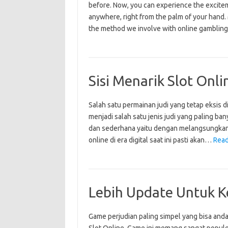
before. Now, you can experience the excitem
anywhere, right from the palm of your hand.
the method we involve with online gambling
Sisi Menarik Slot Onlin
Salah satu permainan judi yang tetap eksis di e
menjadi salah satu jenis judi yang paling ba
dan sederhana yaitu dengan melangsungkan 
online di era digital saat ini pasti akan…
Read
Lebih Update Untuk Ke
Game perjudian paling simpel yang bisa anda n