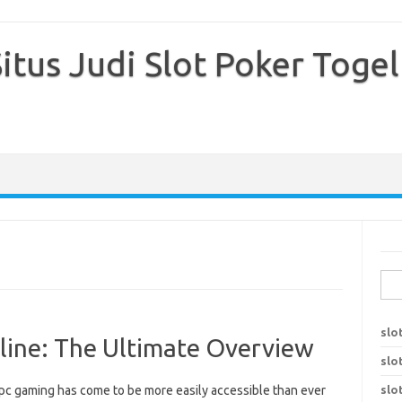
Situs Judi Slot Poker Toge
Sea
for:
slo
line: The Ultimate Overview
slo
pc gaming has come to be more easily accessible than ever
slo