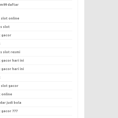
m99 daftar
i slot online
us slot
t gacor
t
us slot resmi
t gacor hari ini
t gacor hari ini
t
k slot gacor
t online
dar judi bola
t gacor 777