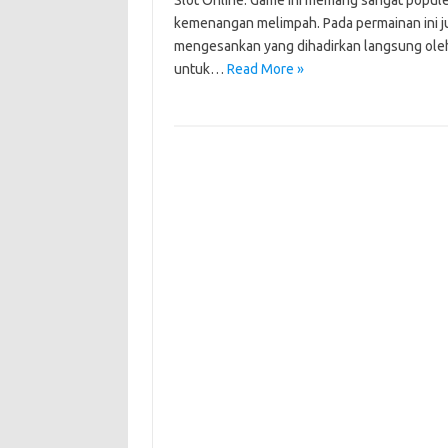
Slot Online. Game ini memang sangat popul
kemenangan melimpah. Pada permainan ini j
mengesankan yang dihadirkan langsung oleh 
untuk…
Read More »