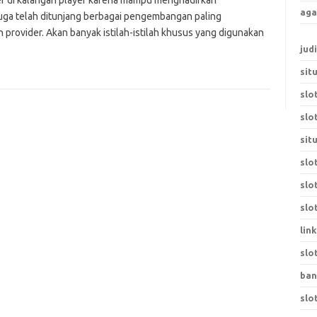
er di kalangan player karena mampu menghadirkan
aga
uga telah ditunjang berbagai pengembangan paling
provider. Akan banyak istilah-istilah khusus yang digunakan
jud
sit
slo
slo
sit
slo
slo
slo
lin
slo
ban
slo