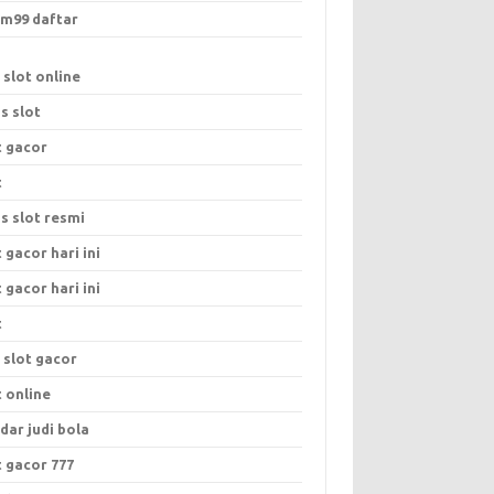
m99 daftar
i slot online
us slot
t gacor
t
us slot resmi
t gacor hari ini
t gacor hari ini
t
k slot gacor
t online
dar judi bola
t gacor 777