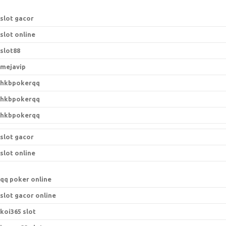
e
a
slot gacor
r
slot online
c
h
slot88
f
mejavip
o
hkbpokerqq
r
:
hkbpokerqq
hkbpokerqq
slot gacor
slot online
qq poker online
slot gacor online
koi365 slot