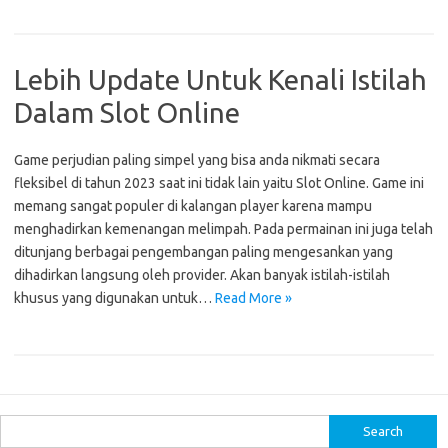
Lebih Update Untuk Kenali Istilah
Dalam Slot Online
Game perjudian paling simpel yang bisa anda nikmati secara
fleksibel di tahun 2023 saat ini tidak lain yaitu Slot Online. Game ini
memang sangat populer di kalangan player karena mampu
menghadirkan kemenangan melimpah. Pada permainan ini juga telah
ditunjang berbagai pengembangan paling mengesankan yang
dihadirkan langsung oleh provider. Akan banyak istilah-istilah
khusus yang digunakan untuk…
Read More »
S