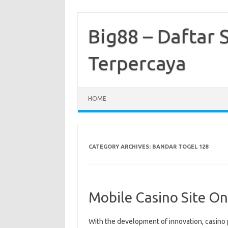
Skip
to
content
Big88 – Daftar 
Terpercaya
HOME
CATEGORY ARCHIVES:
BANDAR TOGEL 128
Mobile Casino Site On
With the development of innovation, casino 