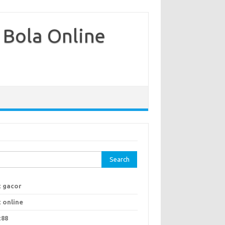
l Bola Online
rch
t gacor
t online
t88