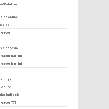
m99 daftar
i slot online
us slot
t gacor
t
us slot resmi
t gacor hari ini
t gacor hari ini
t
k slot gacor
t online
dar judi bola
t gacor 777