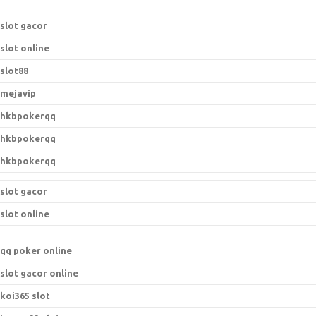
e
a
slot gacor
r
slot online
c
h
slot88
f
mejavip
o
hkbpokerqq
r
:
hkbpokerqq
hkbpokerqq
slot gacor
slot online
qq poker online
slot gacor online
koi365 slot