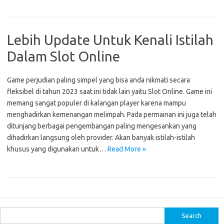
Lebih Update Untuk Kenali Istilah
Dalam Slot Online
Game perjudian paling simpel yang bisa anda nikmati secara
fleksibel di tahun 2023 saat ini tidak lain yaitu Slot Online. Game ini
memang sangat populer di kalangan player karena mampu
menghadirkan kemenangan melimpah. Pada permainan ini juga telah
ditunjang berbagai pengembangan paling mengesankan yang
dihadirkan langsung oleh provider. Akan banyak istilah-istilah
khusus yang digunakan untuk…
Read More »
S