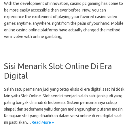
With the development of innovation, casino pc gaming has come to
be more easily accessible than ever before. Now, you can
experience the excitement of playing your favored casino video
games anytime, anywhere, right from the palm of your hand. Mobile
online casino online platforms have actually changed the method
we involve with online gambling,
Sisi Menarik Slot Online Di Era
Digital
Salah satu permainan judi yang tetap eksis di era digital saat ini tidak
lain yaitu Slot Online. Slot sendiri menjadi salah satu jenis judi yang
paling banyak diminati di Indonesia. Sistem permainannya cukup
simpel dan sederhana yaitu dengan melangsungkan putaran mesin.
Kemajuan slot yang dihadirkan dalam versi online di era digital saat
ini pasti akan…
Read More »