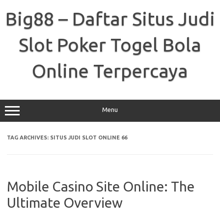
Skip
to
Big88 – Daftar Situs Judi
content
Slot Poker Togel Bola
Online Terpercaya
Menu
TAG ARCHIVES:
SITUS JUDI SLOT ONLINE 66
Mobile Casino Site Online: The
Ultimate Overview