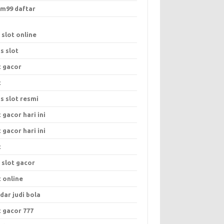
m99 daftar
i slot online
us slot
t gacor
t
us slot resmi
t gacor hari ini
t gacor hari ini
t
k slot gacor
t online
dar judi bola
t gacor 777