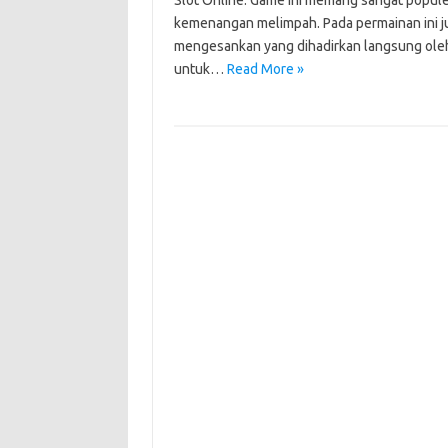
Slot Online. Game ini memang sangat popul
kemenangan melimpah. Pada permainan ini j
mengesankan yang dihadirkan langsung oleh 
untuk…
Read More »