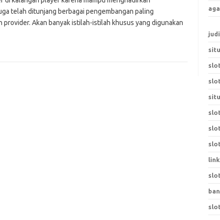
er di kalangan player karena mampu menghadirkan
aga
uga telah ditunjang berbagai pengembangan paling
provider. Akan banyak istilah-istilah khusus yang digunakan
jud
sit
slo
slo
sit
slo
slo
slo
lin
slo
ban
slo