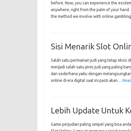
before. Now, you can experience the excitem
anywhere, right from the palm of your hand.
the method we involve with online gambling
Sisi Menarik Slot Onlin
Salah satu permainan judi yang tetap eksis di e
menjadi salah satu jenis judi yang paling ba
dan sederhana yaitu dengan melangsungkan 
online di era digital saat ini pasti akan…
Read
Lebih Update Untuk Ke
Game perjudian paling simpel yang bisa anda n