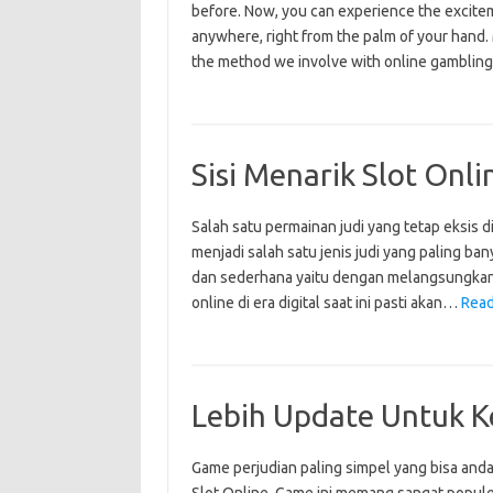
before. Now, you can experience the excitem
anywhere, right from the palm of your hand.
the method we involve with online gambling
Sisi Menarik Slot Onlin
Salah satu permainan judi yang tetap eksis di e
menjadi salah satu jenis judi yang paling ba
dan sederhana yaitu dengan melangsungkan 
online di era digital saat ini pasti akan…
Read
Lebih Update Untuk Ke
Game perjudian paling simpel yang bisa anda n