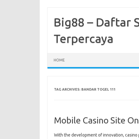
Skip
to
content
Big88 – Daftar 
Terpercaya
HOME
TAG ARCHIVES:
BANDAR TOGEL 111
Mobile Casino Site On
With the development of innovation, casino 