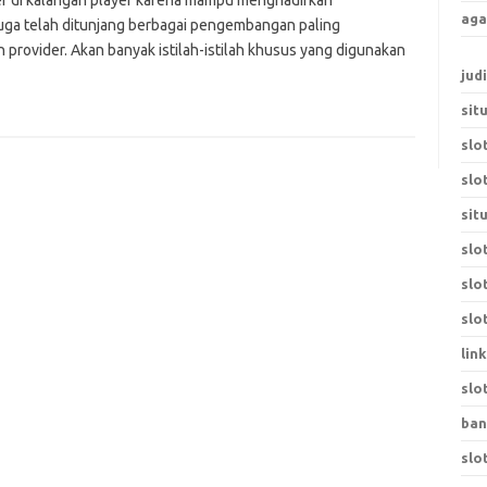
er di kalangan player karena mampu menghadirkan
aga
uga telah ditunjang berbagai pengembangan paling
provider. Akan banyak istilah-istilah khusus yang digunakan
jud
sit
slo
slo
sit
slo
slo
slo
lin
slo
ban
slo