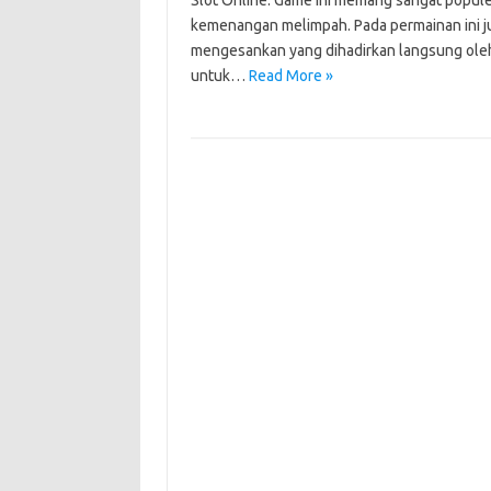
Slot Online. Game ini memang sangat popul
kemenangan melimpah. Pada permainan ini j
mengesankan yang dihadirkan langsung oleh 
untuk…
Read More »