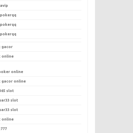
avip
bpokerqq
bpokerqq
bpokerqq
t gacor
t online
poker online
t gacor online
365 slot
uar33 slot
uar33 slot
t online
t777