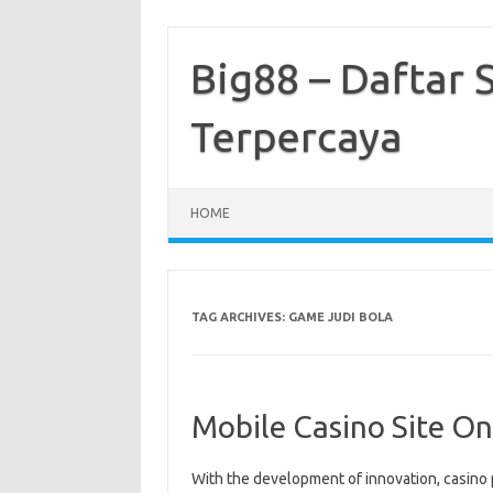
Skip
to
content
Big88 – Daftar 
Terpercaya
HOME
TAG ARCHIVES:
GAME JUDI BOLA
Mobile Casino Site On
With the development of innovation, casino 