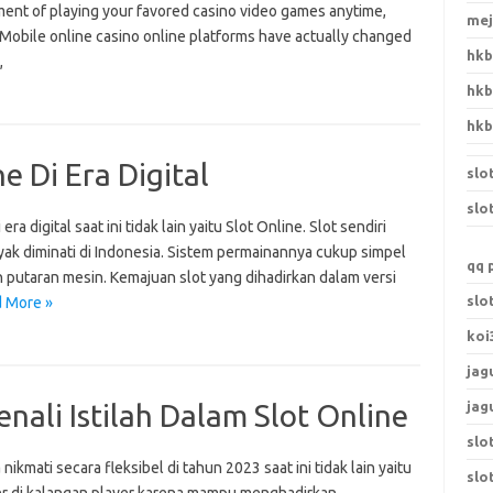
ent of playing your favored casino video games anytime,
mej
 Mobile online casino online platforms have actually changed
hk
,
hk
hk
e Di Era Digital
slo
slo
ra digital saat ini tidak lain yaitu Slot Online. Slot sendiri
nyak diminati di Indonesia. Sistem permainannya cukup simpel
qq 
putaran mesin. Kemajuan slot yang dihadirkan dalam versi
slo
 More »
koi
jag
nali Istilah Dalam Slot Online
jag
slo
ikmati secara fleksibel di tahun 2023 saat ini tidak lain yaitu
slo