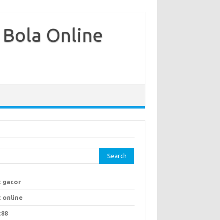
l Bola Online
rch
t gacor
t online
t88