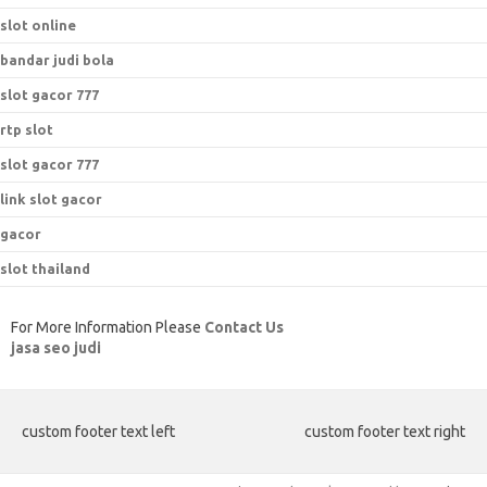
slot online
bandar judi bola
slot gacor 777
rtp slot
slot gacor 777
link slot gacor
gacor
slot thailand
For More Information Please
Contact Us
jasa seo judi
custom footer text left
custom footer text right