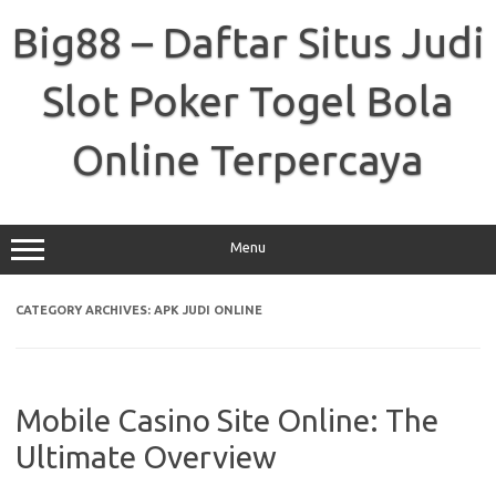
Skip
to
Big88 – Daftar Situs Judi
content
Slot Poker Togel Bola
Online Terpercaya
Menu
CATEGORY ARCHIVES:
APK JUDI ONLINE
Mobile Casino Site Online: The
Ultimate Overview