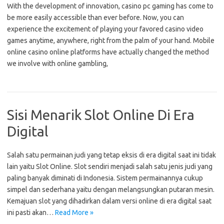
With the development of innovation, casino pc gaming has come to
be more easily accessible than ever before. Now, you can
experience the excitement of playing your favored casino video
games anytime, anywhere, right from the palm of your hand. Mobile
online casino online platforms have actually changed the method
we involve with online gambling,
Sisi Menarik Slot Online Di Era
Digital
Salah satu permainan judi yang tetap eksis di era digital saat ini tidak
lain yaitu Slot Online. Slot sendiri menjadi salah satu jenis judi yang
paling banyak diminati di Indonesia. Sistem permainannya cukup
simpel dan sederhana yaitu dengan melangsungkan putaran mesin.
Kemajuan slot yang dihadirkan dalam versi online di era digital saat
ini pasti akan…
Read More »