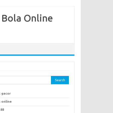
l Bola Online
rch
t gacor
t online
t88