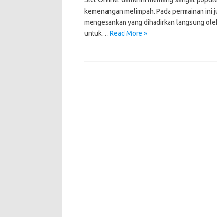
Slot Online. Game ini memang sangat popul
kemenangan melimpah. Pada permainan ini j
mengesankan yang dihadirkan langsung oleh 
untuk…
Read More »