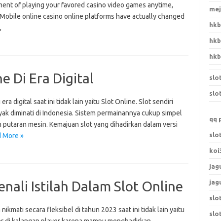
ent of playing your favored casino video games anytime,
mej
 Mobile online casino online platforms have actually changed
hk
,
hk
hk
e Di Era Digital
slo
slo
ra digital saat ini tidak lain yaitu Slot Online. Slot sendiri
nyak diminati di Indonesia. Sistem permainannya cukup simpel
qq 
putaran mesin. Kemajuan slot yang dihadirkan dalam versi
slo
 More »
koi
jag
nali Istilah Dalam Slot Online
jag
slo
ikmati secara fleksibel di tahun 2023 saat ini tidak lain yaitu
slo