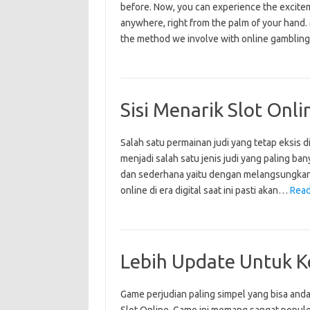
before. Now, you can experience the excitem
anywhere, right from the palm of your hand.
the method we involve with online gambling
Sisi Menarik Slot Onlin
Salah satu permainan judi yang tetap eksis di e
menjadi salah satu jenis judi yang paling ba
dan sederhana yaitu dengan melangsungkan 
online di era digital saat ini pasti akan…
Read
Lebih Update Untuk Ke
Game perjudian paling simpel yang bisa anda n