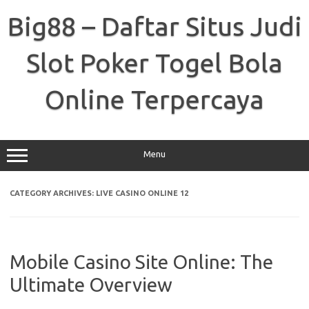
Skip
to
Big88 – Daftar Situs Judi
content
Slot Poker Togel Bola
Online Terpercaya
Menu
CATEGORY ARCHIVES:
LIVE CASINO ONLINE 12
Mobile Casino Site Online: The
Ultimate Overview