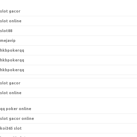
e
a
slot gacor
r
slot online
c
h
slot88
f
mejavip
o
hkbpokerqq
r
:
hkbpokerqq
hkbpokerqq
slot gacor
slot online
qq poker online
slot gacor online
koi365 slot