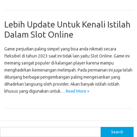
Lebih Update Untuk Kenali Istilah
Dalam Slot Online
Game perjudian paling simpel yang bisa anda nikmati secara
fleksibel di tahun 2023 saat ini tidak lain yaitu Slot Online. Game ini
memang sangat populer di kalangan player karena mampu
menghadirkan kemenangan melimpah. Pada permainan ini juga telah
ditunjang berbagai pengembangan paling mengesankan yang
dihadirkan langsung oleh provider. Akan banyak istilah-istilah
khusus yang digunakan untuk…
Read More »
S