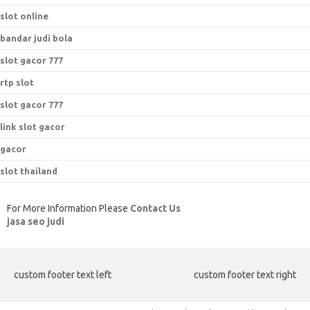
slot online
bandar judi bola
slot gacor 777
rtp slot
slot gacor 777
link slot gacor
gacor
slot thailand
For More Information Please
Contact Us
jasa seo judi
custom footer text left
custom footer text right