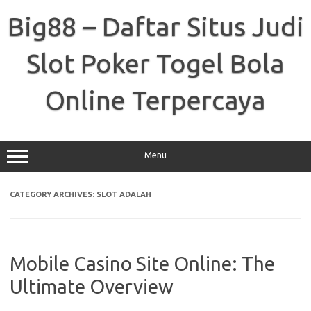
Skip
to
Big88 – Daftar Situs Judi
content
Slot Poker Togel Bola
Online Terpercaya
Menu
CATEGORY ARCHIVES:
SLOT ADALAH
Mobile Casino Site Online: The
Ultimate Overview