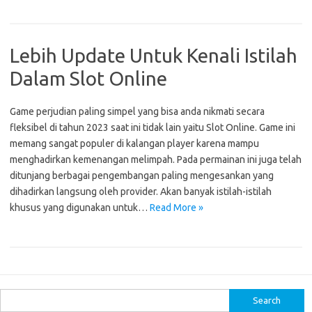
Lebih Update Untuk Kenali Istilah
Dalam Slot Online
Game perjudian paling simpel yang bisa anda nikmati secara
fleksibel di tahun 2023 saat ini tidak lain yaitu Slot Online. Game ini
memang sangat populer di kalangan player karena mampu
menghadirkan kemenangan melimpah. Pada permainan ini juga telah
ditunjang berbagai pengembangan paling mengesankan yang
dihadirkan langsung oleh provider. Akan banyak istilah-istilah
khusus yang digunakan untuk…
Read More »
S