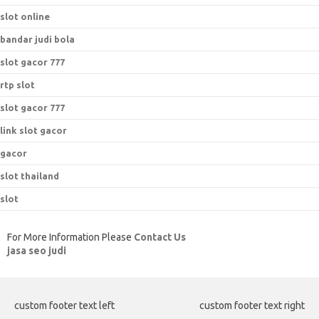
slot online
bandar judi bola
slot gacor 777
rtp slot
slot gacor 777
link slot gacor
gacor
slot thailand
slot
For More Information Please
Contact Us
jasa seo judi
custom footer text left
custom footer text right