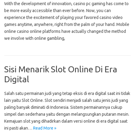
With the development of innovation, casino pc gaming has come to
be more easily accessible than ever before. Now, you can
experience the excitement of playing your favored casino video
games anytime, anywhere, right from the palm of your hand. Mobile
online casino online platforms have actually changed the method
we involve with online gambling,
Sisi Menarik Slot Online Di Era
Digital
Salah satu permainan judi yang tetap eksis di era digital saat ini tidak
lain yaitu Slot Online. Slot sendiri menjadi salah satu jenis judi yang
paling banyak diminati di Indonesia. Sistem permainannya cukup
simpel dan sederhana yaitu dengan melangsungkan putaran mesin.
Kemajuan slot yang dihadirkan dalam versi online di era digital saat
ini pasti akan…
Read More »