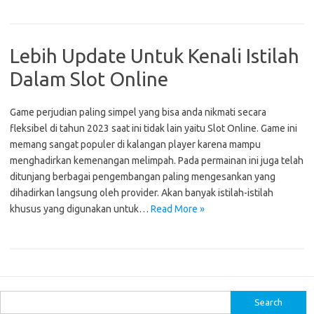
Lebih Update Untuk Kenali Istilah
Dalam Slot Online
Game perjudian paling simpel yang bisa anda nikmati secara
fleksibel di tahun 2023 saat ini tidak lain yaitu Slot Online. Game ini
memang sangat populer di kalangan player karena mampu
menghadirkan kemenangan melimpah. Pada permainan ini juga telah
ditunjang berbagai pengembangan paling mengesankan yang
dihadirkan langsung oleh provider. Akan banyak istilah-istilah
khusus yang digunakan untuk…
Read More »
S