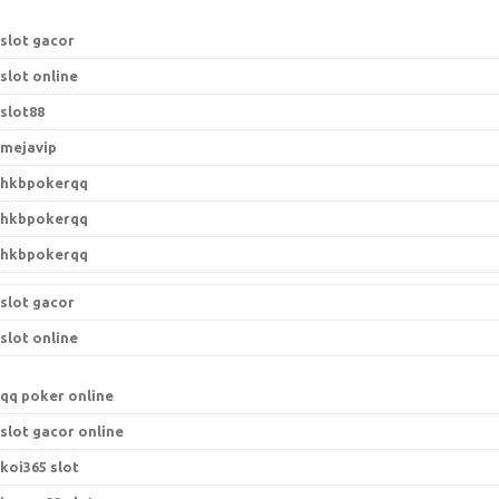
e
a
slot gacor
r
slot online
c
h
slot88
f
mejavip
o
hkbpokerqq
r
:
hkbpokerqq
hkbpokerqq
slot gacor
slot online
qq poker online
slot gacor online
koi365 slot