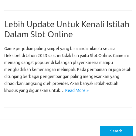
Lebih Update Untuk Kenali Istilah
Dalam Slot Online
Game perjudian paling simpel yang bisa anda nikmati secara
fleksibel di tahun 2023 saat ini tidak lain yaitu Slot Online. Game ini
memang sangat populer di kalangan player karena mampu
menghadirkan kemenangan melimpah. Pada permainan ini juga telah
ditunjang berbagai pengembangan paling mengesankan yang
dihadirkan langsung oleh provider. Akan banyak istilah-istilah
khusus yang digunakan untuk…
Read More »
S