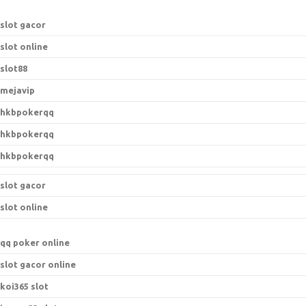
e
a
slot gacor
r
slot online
c
h
slot88
f
mejavip
o
hkbpokerqq
r
:
hkbpokerqq
hkbpokerqq
slot gacor
slot online
qq poker online
slot gacor online
koi365 slot