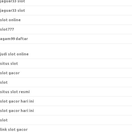
jaguar33 slot
jaguar33 slot
slot online
slot777
agam99 daftar
judi slot online
situs slot
slot gacor
slot
situs slot resmi
slot gacor hari ini
slot gacor hari ini
slot
link slot gacor