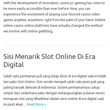
With the development of innovation, casino pc gaming has come to
be more easily accessible than ever before. Now, you can
experience the excitement of playing your favored casino video
games anytime, anywhere, right from the palm of your hand. Mobile
online casino online platforms have actually changed the method
we involve with online gambling,
Sisi Menarik Slot Online Di Era
Digital
Salah satu permainan judi yang tetap eksis di era digital saat ini tidak
lain yaitu Slot Online. Slot sendiri menjadi salah satu jenis judi yang
paling banyak diminati di Indonesia. Sistem permainannya cukup
simpel dan sederhana yaitu dengan melangsungkan putaran mesin.
Kemajuan slot yang dihadirkan dalam versi online di era digital saat
ini pasti akan…
Read More »