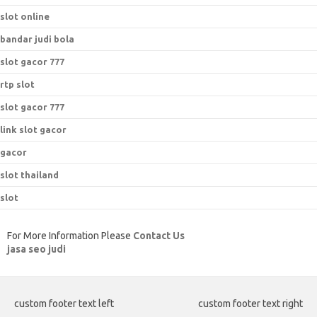
slot online
bandar judi bola
slot gacor 777
rtp slot
slot gacor 777
link slot gacor
gacor
slot thailand
slot
For More Information Please
Contact Us
jasa seo judi
custom footer text left
custom footer text right