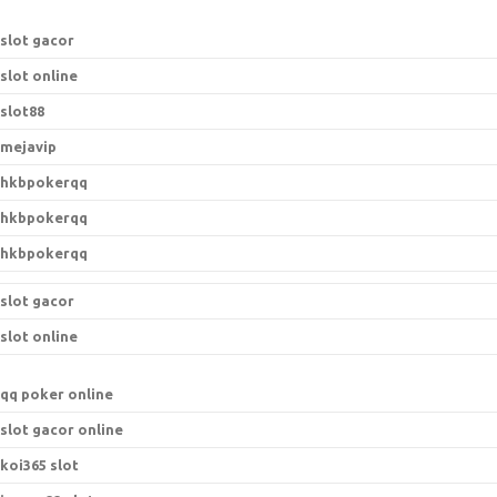
e
a
slot gacor
r
slot online
c
h
slot88
f
mejavip
o
hkbpokerqq
r
:
hkbpokerqq
hkbpokerqq
slot gacor
slot online
qq poker online
slot gacor online
koi365 slot