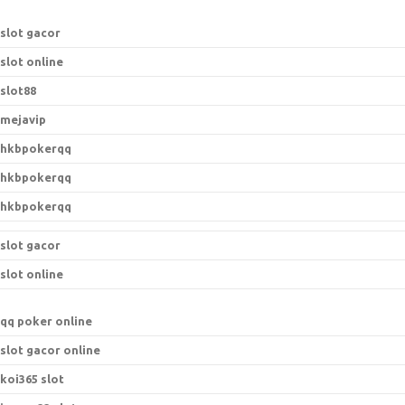
e
a
slot gacor
r
slot online
c
h
slot88
f
mejavip
o
hkbpokerqq
r
:
hkbpokerqq
hkbpokerqq
slot gacor
slot online
qq poker online
slot gacor online
koi365 slot