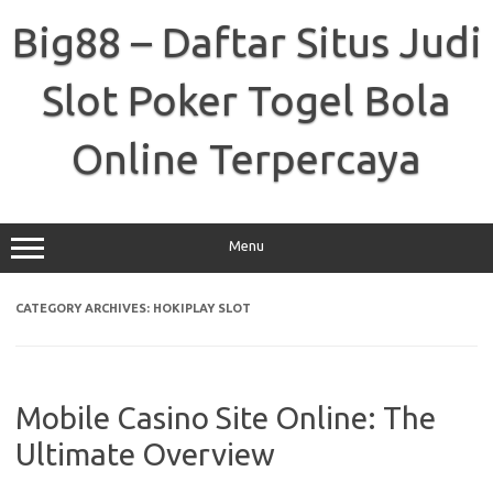
Skip
to
Big88 – Daftar Situs Judi
content
Slot Poker Togel Bola
Online Terpercaya
Menu
CATEGORY ARCHIVES:
HOKIPLAY SLOT
Mobile Casino Site Online: The
Ultimate Overview