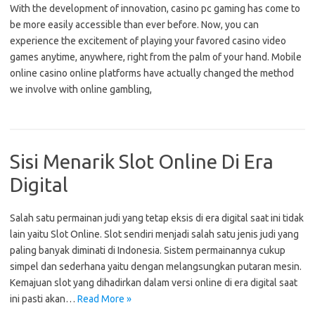
With the development of innovation, casino pc gaming has come to
be more easily accessible than ever before. Now, you can
experience the excitement of playing your favored casino video
games anytime, anywhere, right from the palm of your hand. Mobile
online casino online platforms have actually changed the method
we involve with online gambling,
Sisi Menarik Slot Online Di Era
Digital
Salah satu permainan judi yang tetap eksis di era digital saat ini tidak
lain yaitu Slot Online. Slot sendiri menjadi salah satu jenis judi yang
paling banyak diminati di Indonesia. Sistem permainannya cukup
simpel dan sederhana yaitu dengan melangsungkan putaran mesin.
Kemajuan slot yang dihadirkan dalam versi online di era digital saat
ini pasti akan…
Read More »