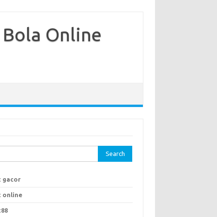
l Bola Online
rch
t gacor
t online
t88