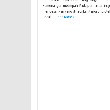
Slot Online. Game ini memang sangat popul
kemenangan melimpah. Pada permainan ini j
mengesankan yang dihadirkan langsung oleh 
untuk…
Read More »