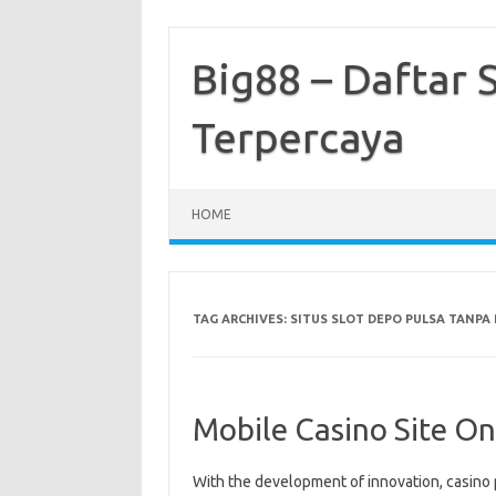
Skip
to
content
Big88 – Daftar 
Terpercaya
HOME
TAG ARCHIVES:
SITUS SLOT DEPO PULSA TANP
Mobile Casino Site On
With the development of innovation, casino 