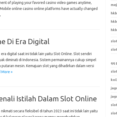
ent of playing your favored casino video games anytime,
mej
 Mobile online casino online platforms have actually changed
hk
,
hk
hk
e Di Era Digital
slo
slo
ra digital saat ini tidak lain yaitu Slot Online. Slot sendiri
nyak diminati di Indonesia. Sistem permainannya cukup simpel
qq 
putaran mesin. Kemajuan slot yang dihadirkan dalam versi
slo
 More »
koi
jag
nali Istilah Dalam Slot Online
jag
slo
ikmati secara fleksibel di tahun 2023 saat ini tidak lain yaitu
slo