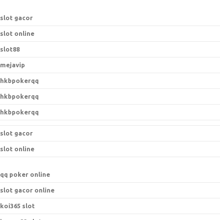
e
a
slot gacor
r
slot online
c
h
slot88
f
mejavip
o
hkbpokerqq
r
:
hkbpokerqq
hkbpokerqq
slot gacor
slot online
qq poker online
slot gacor online
koi365 slot