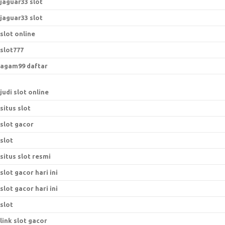
jaguar33 slot
jaguar33 slot
slot online
slot777
agam99 daftar
judi slot online
situs slot
slot gacor
slot
situs slot resmi
slot gacor hari ini
slot gacor hari ini
slot
link slot gacor