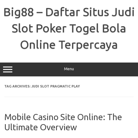
Skip
to
Big88 – Daftar Situs Judi
content
Slot Poker Togel Bola
Online Terpercaya
Menu
TAG ARCHIVES:
JUDI SLOT PRAGMATIC PLAY
Mobile Casino Site Online: The
Ultimate Overview