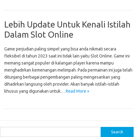
Lebih Update Untuk Kenali Istilah
Dalam Slot Online
Game perjudian paling simpel yang bisa anda nikmati secara
fleksibel di tahun 2023 saat ini tidak lain yaitu Slot Online. Game ini
memang sangat populer di kalangan player karena mampu
menghadirkan kemenangan melimpah. Pada permainan ini juga telah
ditunjang berbagai pengembangan paling mengesankan yang
dihadirkan langsung oleh provider. Akan banyak istilah-istilah
khusus yang digunakan untuk…
Read More »
S