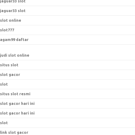
jaguar33 slot
jaguar33 slot
slot online
slot777
agam99 daftar
judi slot online
situs slot
slot gacor
slot
situs slot resmi
slot gacor hari ini
slot gacor hari ini
slot
link slot gacor