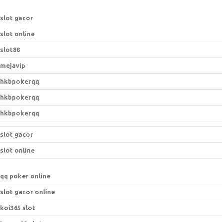
e
a
slot gacor
r
slot online
c
h
slot88
f
mejavip
o
hkbpokerqq
r
:
hkbpokerqq
hkbpokerqq
slot gacor
slot online
qq poker online
slot gacor online
koi365 slot