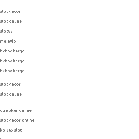
e
a
slot gacor
r
slot online
c
h
slot88
f
mejavip
o
hkbpokerqq
r
:
hkbpokerqq
hkbpokerqq
slot gacor
slot online
qq poker online
slot gacor online
koi365 slot