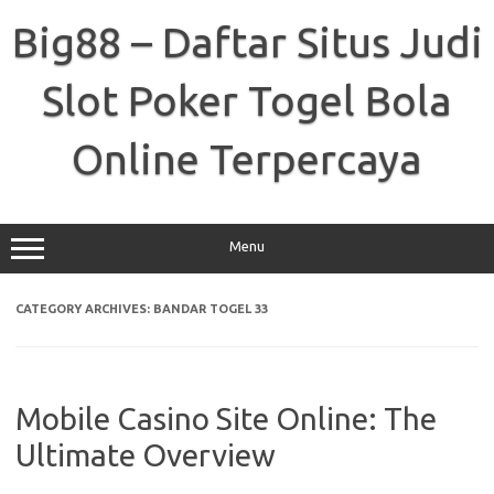
Skip
to
Big88 – Daftar Situs Judi
content
Slot Poker Togel Bola
Online Terpercaya
Menu
CATEGORY ARCHIVES:
BANDAR TOGEL 33
Mobile Casino Site Online: The
Ultimate Overview