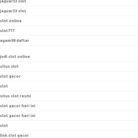
jaguar33 slot
jaguar33 slot
slot online
slot777
agam99 daftar
judi slot online
situs slot
slot gacor
slot
situs slot resmi
slot gacor hari ini
slot gacor hari ini
slot
link slot gacor