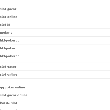
e
a
slot gacor
r
slot online
c
h
slot88
f
mejavip
o
hkbpokerqq
r
:
hkbpokerqq
hkbpokerqq
slot gacor
slot online
qq poker online
slot gacor online
koi365 slot