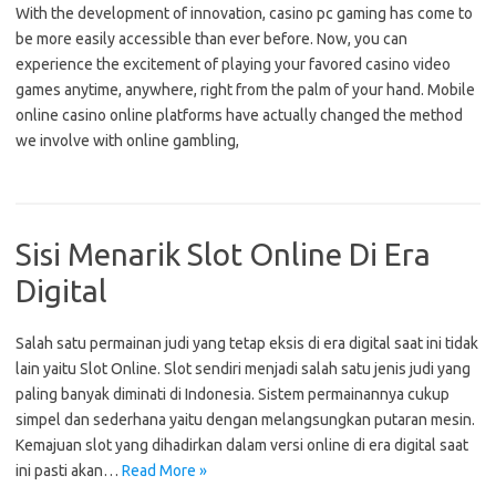
With the development of innovation, casino pc gaming has come to
be more easily accessible than ever before. Now, you can
experience the excitement of playing your favored casino video
games anytime, anywhere, right from the palm of your hand. Mobile
online casino online platforms have actually changed the method
we involve with online gambling,
Sisi Menarik Slot Online Di Era
Digital
Salah satu permainan judi yang tetap eksis di era digital saat ini tidak
lain yaitu Slot Online. Slot sendiri menjadi salah satu jenis judi yang
paling banyak diminati di Indonesia. Sistem permainannya cukup
simpel dan sederhana yaitu dengan melangsungkan putaran mesin.
Kemajuan slot yang dihadirkan dalam versi online di era digital saat
ini pasti akan…
Read More »