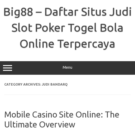
Skip
to
Big88 – Daftar Situs Judi
content
Slot Poker Togel Bola
Online Terpercaya
Menu
CATEGORY ARCHIVES:
JUDI BANDARQ
Mobile Casino Site Online: The
Ultimate Overview