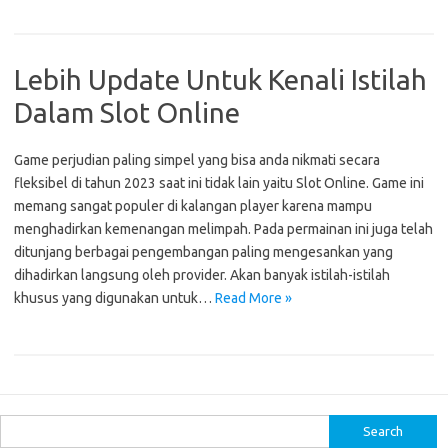
Lebih Update Untuk Kenali Istilah
Dalam Slot Online
Game perjudian paling simpel yang bisa anda nikmati secara
fleksibel di tahun 2023 saat ini tidak lain yaitu Slot Online. Game ini
memang sangat populer di kalangan player karena mampu
menghadirkan kemenangan melimpah. Pada permainan ini juga telah
ditunjang berbagai pengembangan paling mengesankan yang
dihadirkan langsung oleh provider. Akan banyak istilah-istilah
khusus yang digunakan untuk…
Read More »
S