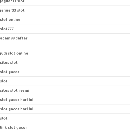
jaguar33 slot
jaguar33 slot
slot online
slot777
agam99 daftar
judi slot online
situs slot
slot gacor
slot
situs slot resmi
slot gacor hari ini
slot gacor hari ini
slot
link slot gacor