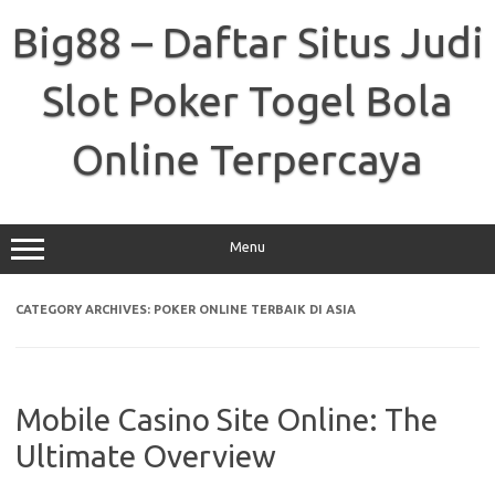
Skip
to
Big88 – Daftar Situs Judi
content
Slot Poker Togel Bola
Online Terpercaya
Menu
CATEGORY ARCHIVES:
POKER ONLINE TERBAIK DI ASIA
Mobile Casino Site Online: The
Ultimate Overview