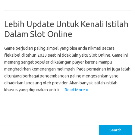
Lebih Update Untuk Kenali Istilah
Dalam Slot Online
Game perjudian paling simpel yang bisa anda nikmati secara
fleksibel di tahun 2023 saat ini tidak lain yaitu Slot Online. Game ini
memang sangat populer di kalangan player karena mampu
menghadirkan kemenangan melimpah. Pada permainan ini juga telah
ditunjang berbagai pengembangan paling mengesankan yang
dihadirkan langsung oleh provider. Akan banyak istilah-istilah
khusus yang digunakan untuk…
Read More »
S