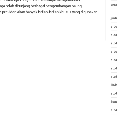
er di kalangan player karena mampu menghadirkan
aga
uga telah ditunjang berbagai pengembangan paling
provider. Akan banyak istilah-istilah khusus yang digunakan
jud
sit
slo
slo
sit
slo
slo
slo
lin
slo
ban
slo