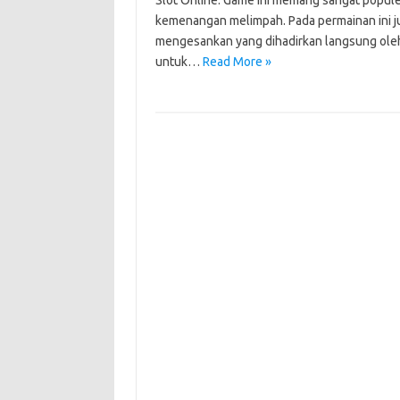
Slot Online. Game ini memang sangat popul
kemenangan melimpah. Pada permainan ini j
mengesankan yang dihadirkan langsung oleh 
untuk…
Read More »