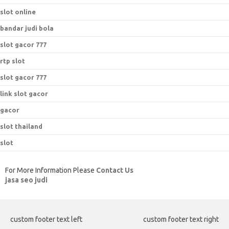
slot online
bandar judi bola
slot gacor 777
rtp slot
slot gacor 777
link slot gacor
gacor
slot thailand
slot
For More Information Please
Contact Us
jasa seo judi
custom footer text left
custom footer text right