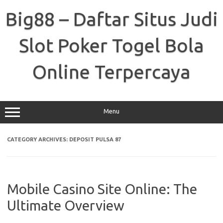
Skip
to
Big88 – Daftar Situs Judi
content
Slot Poker Togel Bola
Online Terpercaya
Menu
CATEGORY ARCHIVES:
DEPOSIT PULSA 87
Mobile Casino Site Online: The
Ultimate Overview