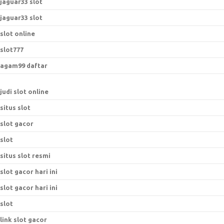
jaguar33 slot
jaguar33 slot
slot online
slot777
agam99 daftar
judi slot online
situs slot
slot gacor
slot
situs slot resmi
slot gacor hari ini
slot gacor hari ini
slot
link slot gacor