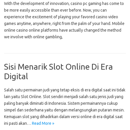
With the development of innovation, casino pc gaming has come to
be more easily accessible than ever before. Now, you can
experience the excitement of playing your favored casino video
games anytime, anywhere, right from the palm of your hand. Mobile
online casino online platforms have actually changed the method
we involve with online gambling,
Sisi Menarik Slot Online Di Era
Digital
Salah satu permainan judi yang tetap eksis di era digital saat ini tidak
lain yaitu Slot Online. Slot sendiri menjadi salah satu jenis judi yang
paling banyak diminati di Indonesia. Sistem permainannya cukup
simpel dan sederhana yaitu dengan melangsungkan putaran mesin.
Kemajuan slot yang dihadirkan dalam versi online di era digital saat
ini pasti akan…
Read More »