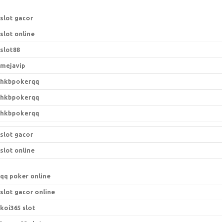
e
a
slot gacor
r
slot online
c
h
slot88
f
mejavip
o
hkbpokerqq
r
:
hkbpokerqq
hkbpokerqq
slot gacor
slot online
qq poker online
slot gacor online
koi365 slot