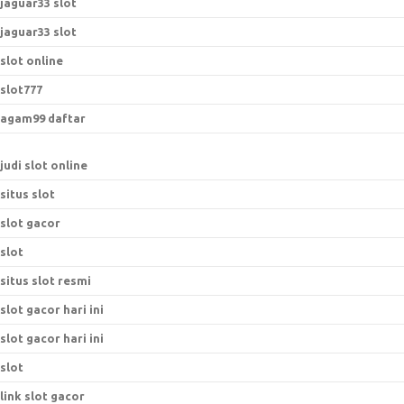
jaguar33 slot
jaguar33 slot
slot online
slot777
agam99 daftar
judi slot online
situs slot
slot gacor
slot
situs slot resmi
slot gacor hari ini
slot gacor hari ini
slot
link slot gacor