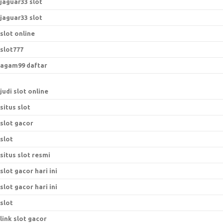
jaguar33 slot
jaguar33 slot
slot online
slot777
agam99 daftar
judi slot online
situs slot
slot gacor
slot
situs slot resmi
slot gacor hari ini
slot gacor hari ini
slot
link slot gacor