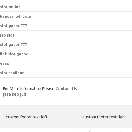
slot online
bandar judi bola
slot gacor 777
rtp slot
slot gacor 777
link slot gacor
gacor
slot thailand
For More Information Please
Contact Us
jasa seo judi
custom footer text left
custom footer text right