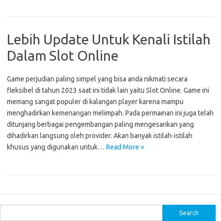
Lebih Update Untuk Kenali Istilah
Dalam Slot Online
Game perjudian paling simpel yang bisa anda nikmati secara
fleksibel di tahun 2023 saat ini tidak lain yaitu Slot Online. Game ini
memang sangat populer di kalangan player karena mampu
menghadirkan kemenangan melimpah. Pada permainan ini juga telah
ditunjang berbagai pengembangan paling mengesankan yang
dihadirkan langsung oleh provider. Akan banyak istilah-istilah
khusus yang digunakan untuk…
Read More »
S