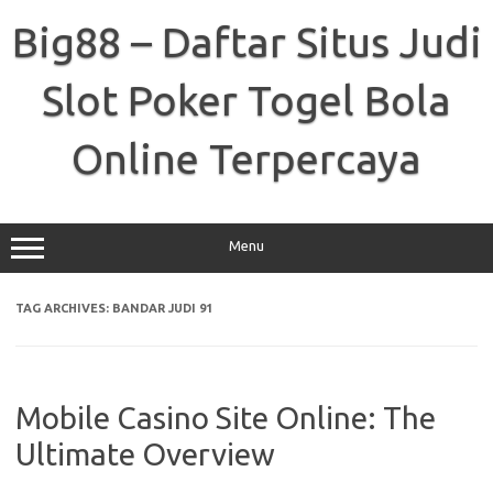
Skip
to
Big88 – Daftar Situs Judi
content
Slot Poker Togel Bola
Online Terpercaya
Menu
TAG ARCHIVES:
BANDAR JUDI 91
Mobile Casino Site Online: The
Ultimate Overview