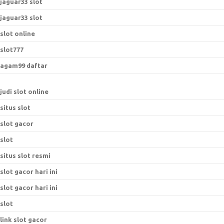
jaguar33 slot
jaguar33 slot
slot online
slot777
agam99 daftar
judi slot online
situs slot
slot gacor
slot
situs slot resmi
slot gacor hari ini
slot gacor hari ini
slot
link slot gacor