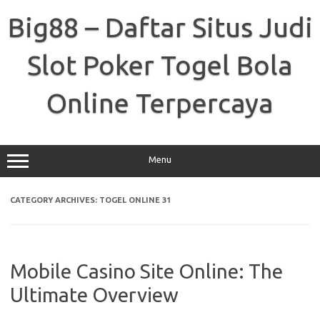
Skip
to
Big88 – Daftar Situs Judi
content
Slot Poker Togel Bola
Online Terpercaya
Menu
CATEGORY ARCHIVES:
TOGEL ONLINE 31
Mobile Casino Site Online: The
Ultimate Overview