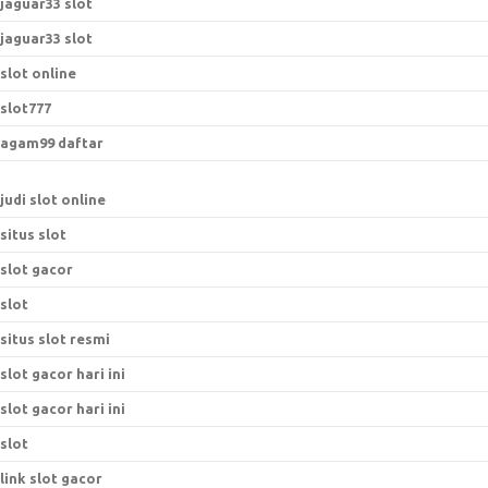
jaguar33 slot
jaguar33 slot
slot online
slot777
agam99 daftar
judi slot online
situs slot
slot gacor
slot
situs slot resmi
slot gacor hari ini
slot gacor hari ini
slot
link slot gacor