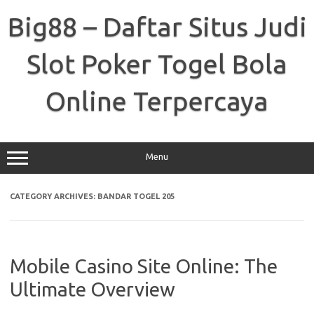
Skip
to
Big88 – Daftar Situs Judi
content
Slot Poker Togel Bola
Online Terpercaya
Menu
CATEGORY ARCHIVES:
BANDAR TOGEL 205
Mobile Casino Site Online: The
Ultimate Overview