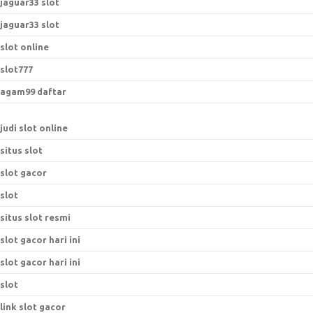
jaguar33 slot
jaguar33 slot
slot online
slot777
agam99 daftar
judi slot online
situs slot
slot gacor
slot
situs slot resmi
slot gacor hari ini
slot gacor hari ini
slot
link slot gacor