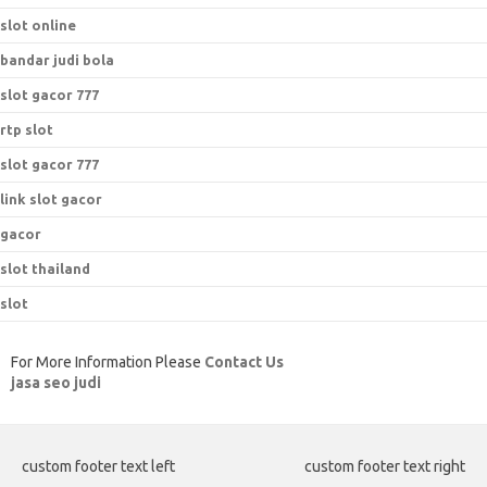
slot online
bandar judi bola
slot gacor 777
rtp slot
slot gacor 777
link slot gacor
gacor
slot thailand
slot
For More Information Please
Contact Us
jasa seo judi
custom footer text left
custom footer text right