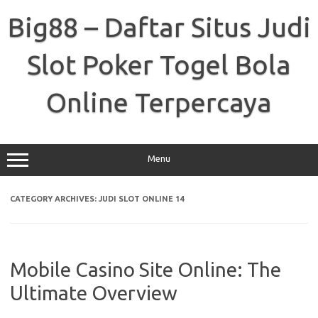
Skip
to
Big88 – Daftar Situs Judi
content
Slot Poker Togel Bola
Online Terpercaya
Menu
CATEGORY ARCHIVES:
JUDI SLOT ONLINE 14
Mobile Casino Site Online: The
Ultimate Overview