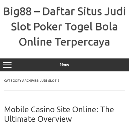
Skip
to
Big88 – Daftar Situs Judi
content
Slot Poker Togel Bola
Online Terpercaya
Menu
CATEGORY ARCHIVES:
JUDI SLOT 7
Mobile Casino Site Online: The
Ultimate Overview