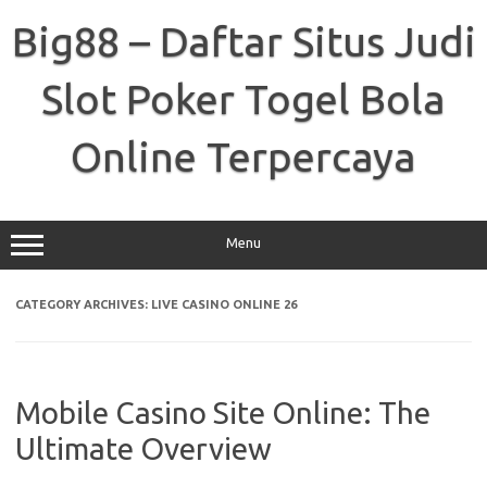
Skip
to
Big88 – Daftar Situs Judi
content
Slot Poker Togel Bola
Online Terpercaya
Menu
CATEGORY ARCHIVES:
LIVE CASINO ONLINE 26
Mobile Casino Site Online: The
Ultimate Overview