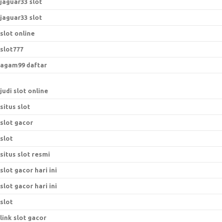
jaguar33 slot
jaguar33 slot
slot online
slot777
agam99 daftar
judi slot online
situs slot
slot gacor
slot
situs slot resmi
slot gacor hari ini
slot gacor hari ini
slot
link slot gacor