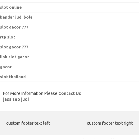
slot online
bandar judi bola
slot gacor 777
rtp slot
slot gacor 777
link slot gacor
gacor
slot thailand
For More Information Please
Contact Us
jasa seo judi
custom footer text left
custom footer text right