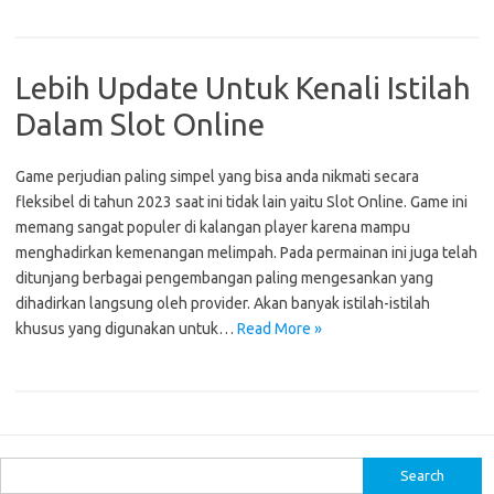
Lebih Update Untuk Kenali Istilah
Dalam Slot Online
Game perjudian paling simpel yang bisa anda nikmati secara
fleksibel di tahun 2023 saat ini tidak lain yaitu Slot Online. Game ini
memang sangat populer di kalangan player karena mampu
menghadirkan kemenangan melimpah. Pada permainan ini juga telah
ditunjang berbagai pengembangan paling mengesankan yang
dihadirkan langsung oleh provider. Akan banyak istilah-istilah
khusus yang digunakan untuk…
Read More »
S