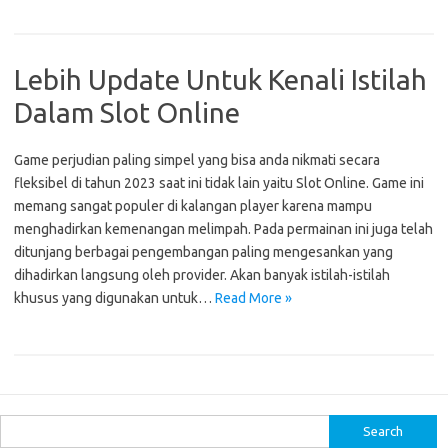
Lebih Update Untuk Kenali Istilah
Dalam Slot Online
Game perjudian paling simpel yang bisa anda nikmati secara
fleksibel di tahun 2023 saat ini tidak lain yaitu Slot Online. Game ini
memang sangat populer di kalangan player karena mampu
menghadirkan kemenangan melimpah. Pada permainan ini juga telah
ditunjang berbagai pengembangan paling mengesankan yang
dihadirkan langsung oleh provider. Akan banyak istilah-istilah
khusus yang digunakan untuk…
Read More »
S