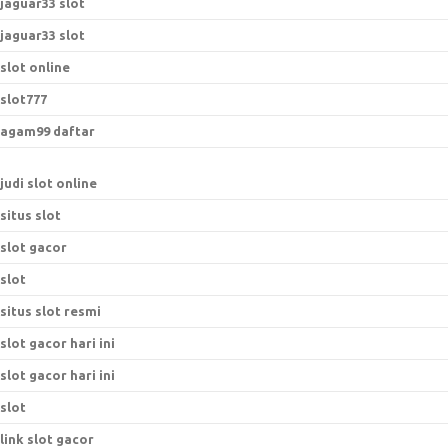
jaguar33 slot
jaguar33 slot
slot online
slot777
agam99 daftar
judi slot online
situs slot
slot gacor
slot
situs slot resmi
slot gacor hari ini
slot gacor hari ini
slot
link slot gacor