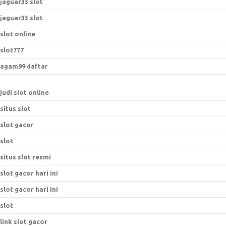
jaguar33 slot
jaguar33 slot
slot online
slot777
agam99 daftar
judi slot online
situs slot
slot gacor
slot
situs slot resmi
slot gacor hari ini
slot gacor hari ini
slot
link slot gacor