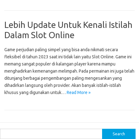
Lebih Update Untuk Kenali Istilah
Dalam Slot Online
Game perjudian paling simpel yang bisa anda nikmati secara
fleksibel di tahun 2023 saat ini tidak lain yaitu Slot Online. Game ini
memang sangat populer di kalangan player karena mampu
menghadirkan kemenangan melimpah. Pada permainan ini juga telah
ditunjang berbagai pengembangan paling mengesankan yang
dihadirkan langsung oleh provider. Akan banyak istilah-istilah
khusus yang digunakan untuk…
Read More »
S