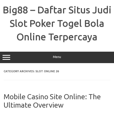
Skip
to
Big88 – Daftar Situs Judi
content
Slot Poker Togel Bola
Online Terpercaya
Menu
CATEGORY ARCHIVES:
SLOT ONLINE 26
Mobile Casino Site Online: The
Ultimate Overview