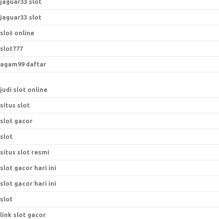
jaguar33 slot
jaguar33 slot
slot online
slot777
agam99 daftar
judi slot online
situs slot
slot gacor
slot
situs slot resmi
slot gacor hari ini
slot gacor hari ini
slot
link slot gacor