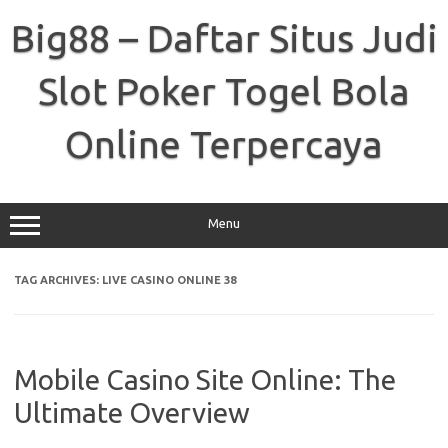
Skip
to
Big88 – Daftar Situs Judi
content
Slot Poker Togel Bola
Online Terpercaya
Menu
TAG ARCHIVES:
LIVE CASINO ONLINE 38
Mobile Casino Site Online: The
Ultimate Overview