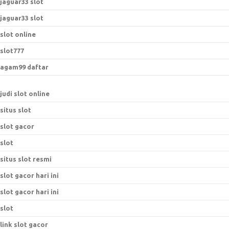
jaguar33 slot
jaguar33 slot
slot online
slot777
agam99 daftar
judi slot online
situs slot
slot gacor
slot
situs slot resmi
slot gacor hari ini
slot gacor hari ini
slot
link slot gacor