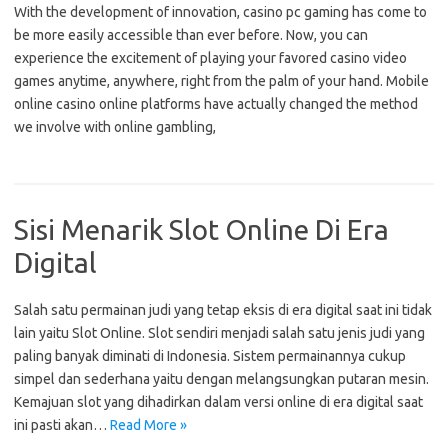
With the development of innovation, casino pc gaming has come to
be more easily accessible than ever before. Now, you can
experience the excitement of playing your favored casino video
games anytime, anywhere, right from the palm of your hand. Mobile
online casino online platforms have actually changed the method
we involve with online gambling,
Sisi Menarik Slot Online Di Era
Digital
Salah satu permainan judi yang tetap eksis di era digital saat ini tidak
lain yaitu Slot Online. Slot sendiri menjadi salah satu jenis judi yang
paling banyak diminati di Indonesia. Sistem permainannya cukup
simpel dan sederhana yaitu dengan melangsungkan putaran mesin.
Kemajuan slot yang dihadirkan dalam versi online di era digital saat
ini pasti akan…
Read More »