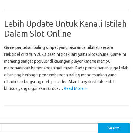
Lebih Update Untuk Kenali Istilah
Dalam Slot Online
Game perjudian paling simpel yang bisa anda nikmati secara
fleksibel di tahun 2023 saat ini tidak lain yaitu Slot Online. Game ini
memang sangat populer di kalangan player karena mampu
menghadirkan kemenangan melimpah. Pada permainan ini juga telah
ditunjang berbagai pengembangan paling mengesankan yang
dihadirkan langsung oleh provider. Akan banyak istilah-istilah
khusus yang digunakan untuk…
Read More »
S