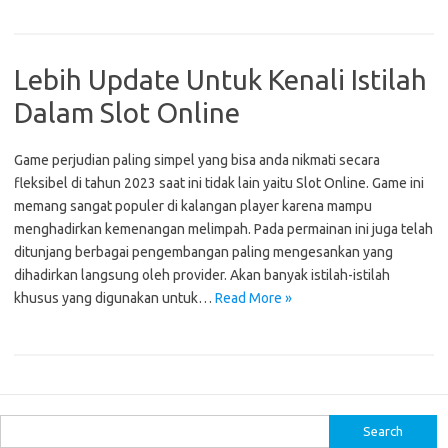
Lebih Update Untuk Kenali Istilah
Dalam Slot Online
Game perjudian paling simpel yang bisa anda nikmati secara
fleksibel di tahun 2023 saat ini tidak lain yaitu Slot Online. Game ini
memang sangat populer di kalangan player karena mampu
menghadirkan kemenangan melimpah. Pada permainan ini juga telah
ditunjang berbagai pengembangan paling mengesankan yang
dihadirkan langsung oleh provider. Akan banyak istilah-istilah
khusus yang digunakan untuk…
Read More »
S