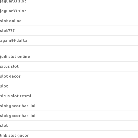
jaguar33 slot
jaguar33 slot
slot online
slot777
agam99 daftar
judi slot online
situs slot
slot gacor
slot
situs slot resmi
slot gacor hari ini
slot gacor hari ini
slot
link slot gacor