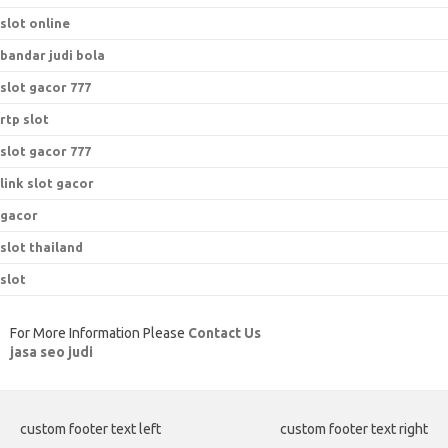
slot online
bandar judi bola
slot gacor 777
rtp slot
slot gacor 777
link slot gacor
gacor
slot thailand
slot
For More Information Please
Contact Us
jasa seo judi
custom footer text left
custom footer text right