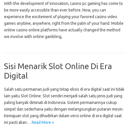
With the development of innovation, casino pc gaming has come to
be more easily accessible than ever before. Now, you can
experience the excitement of playing your favored casino video
games anytime, anywhere, right from the palm of your hand. Mobile
online casino online platforms have actually changed the method
we involve with online gambling,
Sisi Menarik Slot Online Di Era
Digital
Salah satu permainan judi yang tetap eksis di era digital saat ini tidak
lain yaitu Slot Online. Slot sendiri menjadi salah satu jenis judi yang
paling banyak diminati di Indonesia. Sistem permainannya cukup
simpel dan sederhana yaitu dengan melangsungkan putaran mesin.
Kemajuan slot yang dihadirkan dalam versi online di era digital saat
ini pasti akan…
Read More »