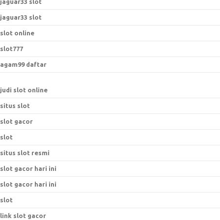
jaguar33 slot
jaguar33 slot
slot online
slot777
agam99 daftar
judi slot online
situs slot
slot gacor
slot
situs slot resmi
slot gacor hari ini
slot gacor hari ini
slot
link slot gacor