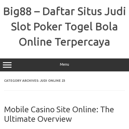
Skip
to
Big88 – Daftar Situs Judi
content
Slot Poker Togel Bola
Online Terpercaya
Menu
CATEGORY ARCHIVES:
JUDI ONLINE 23
Mobile Casino Site Online: The
Ultimate Overview