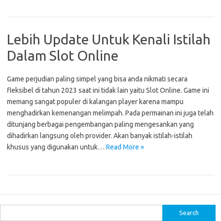
Lebih Update Untuk Kenali Istilah
Dalam Slot Online
Game perjudian paling simpel yang bisa anda nikmati secara
fleksibel di tahun 2023 saat ini tidak lain yaitu Slot Online. Game ini
memang sangat populer di kalangan player karena mampu
menghadirkan kemenangan melimpah. Pada permainan ini juga telah
ditunjang berbagai pengembangan paling mengesankan yang
dihadirkan langsung oleh provider. Akan banyak istilah-istilah
khusus yang digunakan untuk…
Read More »
S