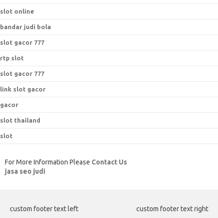
slot online
bandar judi bola
slot gacor 777
rtp slot
slot gacor 777
link slot gacor
gacor
slot thailand
slot
For More Information Please
Contact Us
jasa seo judi
custom footer text left
custom footer text right