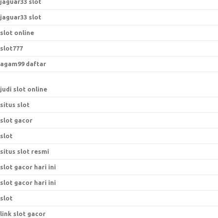
jaguar33 slot
jaguar33 slot
slot online
slot777
agam99 daftar
judi slot online
situs slot
slot gacor
slot
situs slot resmi
slot gacor hari ini
slot gacor hari ini
slot
link slot gacor