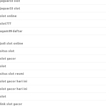
jaguar33 slot
jaguar33 slot
slot online
slot777
agam99 daftar
judi slot online
situs slot
slot gacor
slot
situs slot resmi
slot gacor hari ini
slot gacor hari ini
slot
link slot gacor