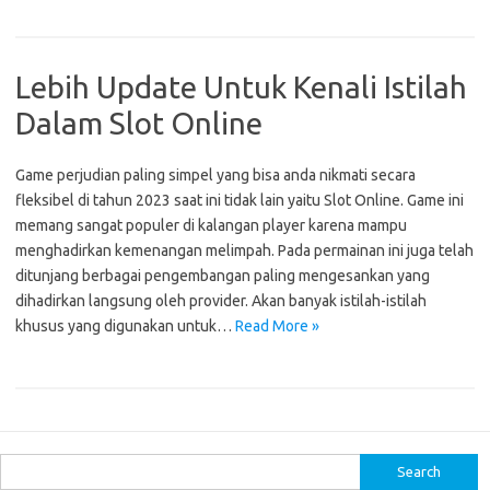
Lebih Update Untuk Kenali Istilah
Dalam Slot Online
Game perjudian paling simpel yang bisa anda nikmati secara
fleksibel di tahun 2023 saat ini tidak lain yaitu Slot Online. Game ini
memang sangat populer di kalangan player karena mampu
menghadirkan kemenangan melimpah. Pada permainan ini juga telah
ditunjang berbagai pengembangan paling mengesankan yang
dihadirkan langsung oleh provider. Akan banyak istilah-istilah
khusus yang digunakan untuk…
Read More »
S